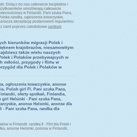
dii. Dołącz do nas całkowicie bezpłatnie i
e użytkowników umożliwiają całkowicie
ołecnościowy w Finlandii. Pani szuka Pana,
Polska randka, ogłoszenia towarzyskie,
su oznacza akceptację postanowień regulaminu
ę z nami poprzez całodobowe
centrum
ych kierunków migracji Polek i
pięknem krajobrazów, niesamowitym
najdziesz także wielu naszych
 Polek i Polaków przebywajcych w
miłości, przygody i flirtu w
i przygód dla Polek i Polaków w
ka, ogłoszenia towarzyskie, anonse
a. Polish girl FI. Pani szuka Pana,
nlandii, oferty spotkań, Finlandia,
 girl Helsinki - Pani szuka Pana,
arzyskie, anonse Helsinki, anonse dla
fi - Pani szuka Pana, randka dla
ów w Finlandii. randka.fi - Flirt dla Polek i
dka, anonse Helsinki, polonia w Finlandii,