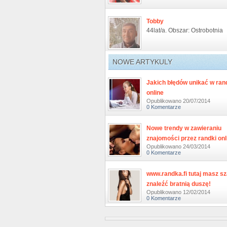
Tobby
44lat/a. Obszar: Ostrobotnia
NOWE ARTYKULY
Jakich błędów unikać w ra
online
Opublikowano 20/07/2014
0 Komentarze
Nowe trendy w zawieraniu
znajomości przez randki onl
Opublikowano 24/03/2014
0 Komentarze
www.randka.fi tutaj masz s
znaleźć bratnią duszę!
Opublikowano 12/02/2014
0 Komentarze