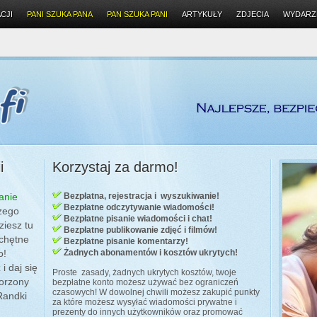
CJI
PANI SZUKA PANA
PAN SZUKA PANI
ARTYKUŁY
ZDJECIA
WYDARZ
i
Korzystaj za darmo!
anie
Bezpłatna, rejestracja i wyszukiwanie!
Bezpłatne odczytywanie wiadomości!
zego
Bezpłatne pisanie wiadomości i chat!
ziesz tu
Bezpłatne publikowanie zdjęć i filmów!
 chętne
Bezpłatne pisanie komentarzy!
o!
Żadnych abonamentów i kosztów ukrytych!
i daj się
Proste zasady, żadnych ukrytych kosztów, twoje
worzony
bezpłatne konto możesz używać bez ograniczeń
czasowych! W dowolnej chwili możesz zakupić punkty
andki
za które możesz wysyłać wiadomości prywatne i
prezenty do innych użytkowników oraz promować