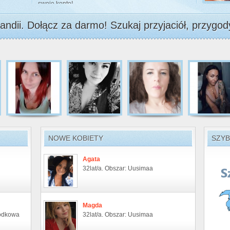
swoje konto!
andii. Dołącz za darmo! Szukaj przyjaciół, przygody
NOWE KOBIETY
SZYB
Agata
32lat/a. Obszar: Uusimaa
Magda
rodkowa
32lat/a. Obszar: Uusimaa