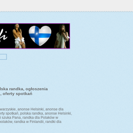
lska randka, ogłoszenia
, oferty spotkań
owarzyskie, anonse Helsinki, anonse dla
erty spotkań, polska randka, anonse Helsinki,
Pani szuka Pana, randka dla Polaków w
olaków, randka w Finlandii, randki dla