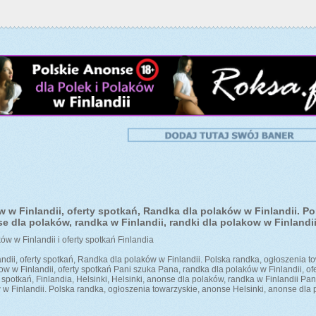
 w Finlandii, oferty spotkań, Randka dla polaków w Finlandii. Po
e dla polaków, randka w Finlandii, randki dla polakow w Finlandii
ów w Finlandii i oferty spotkań Finlandia
dii, oferty spotkań, Randka dla polaków w Finlandii. Polska randka, ogłoszenia t
ow w Finlandii, oferty spotkań Pani szuka Pana, randka dla polaków w Finlandii, of
ty spotkań, Finlandia, Helsinki, Helsinki, anonse dla polaków, randka w Finlandii 
 w Finlandii. Polska randka, ogłoszenia towarzyskie, anonse Helsinki, anonse dla p