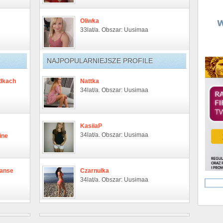
Oliwka
33lat/a. Obszar: Uusimaa
NAJPOPULARNIEJSZE PROFILE
ndkach
Nattka
34lat/a. Obszar: Uusimaa
KasiiaP
34lat/a. Obszar: Uusimaa
ine
zanse
Czarnulka
34lat/a. Obszar: Uusimaa