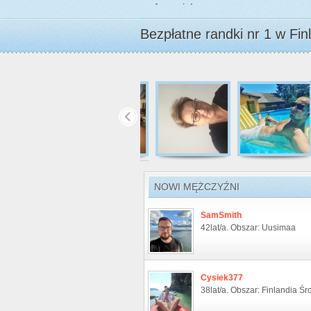
preferencje!
Bezpłatne randki nr 1 w Finl
NOWI MĘŻCZYŹNI
SamSmith
42lat/a. Obszar: Uusimaa
Cysiek377
38lat/a. Obszar: Finlandia Ś