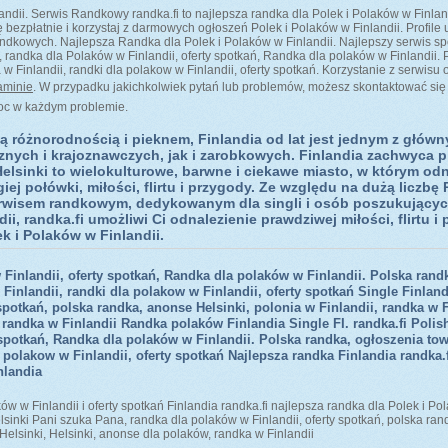
nlandii. Serwis Randkowy randka.fi to najlepsza randka dla Polek i Polaków w Finlan
ę bezpłatnie i korzystaj z darmowych ogłoszeń Polek i Polaków w Finlandii. Profil
ndkowych. Najlepsza Randka dla Polek i Polaków w Finlandii. Najlepszy serwis sp
 randka dla Polaków w Finlandii, oferty spotkań, Randka dla polaków w Finlandii. 
w Finlandii, randki dla polakow w Finlandii, oferty spotkań. Korzystanie z serwi
aminie
. W przypadku jakichkolwiek pytań lub problemów, możesz skontaktować si
oc w każdym problemie.
ą różnorodnością i pieknem, Finlandia od lat jest jednym z główn
znych i krajoznawczych, jak i zarobkowych. Finlandia zachwyca 
Helsinki to wielokulturowe, barwne i ciekawe miasto, w którym od
j połówki, miłości, flirtu i przygody. Ze względu na dużą liczbę
serwisem randkowym, dedykowanym dla singli i osób poszukujących 
ndii, randka.fi umożliwi Ci odnalezienie prawdziwej miłości, flirtu 
k i Polaków w Finlandii.
Finlandii, oferty spotkań, Randka dla polaków w Finlandii. Polska rand
Finlandii, randki dla polakow w Finlandii, oferty spotkań Single Finlandi
spotkań, polska randka, anonse Helsinki, polonia w Finlandii, randka w Fi
 randka w Finlandii Randka polaków Finlandia Single FI. randka.fi Polish
 spotkań, Randka dla polaków w Finlandii. Polska randka, ogłoszenia tow
 polakow w Finlandii, oferty spotkań Najlepsza randka Finlandia randka.
nlandia
w w Finlandii i oferty spotkań Finlandia randka.fi najlepsza randka dla Polek i Polak
Helsinki Pani szuka Pana, randka dla polaków w Finlandii, oferty spotkań, polska ran
 Helsinki, Helsinki, anonse dla polaków, randka w Finlandii