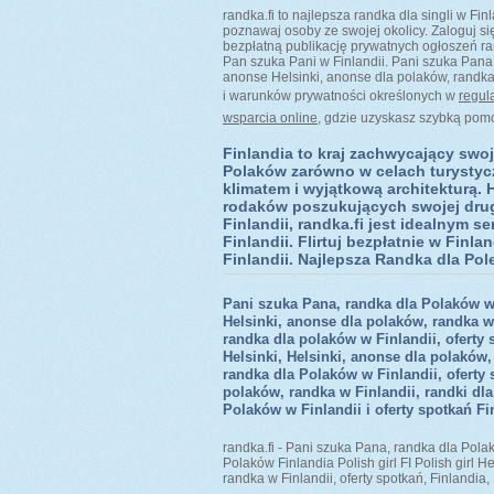
randka.fi to najlepsza randka dla singli w Fi
poznawaj osoby ze swojej okolicy. Zaloguj si
bezpłatną publikację prywatnych ogłoszeń ra
Pan szuka Pani w Finlandii. Pani szuka Pana,
anonse Helsinki, anonse dla polaków, randka 
i warunków prywatności określonych w
regul
wsparcia online
, gdzie uzyskasz szybką pom
Finlandia to kraj zachwycający swoj
Polaków zarówno w celach turystyc
klimatem i wyjątkową architekturą. 
rodaków poszukujących swojej drugie
Finlandii, randka.fi jest idealnym 
Finlandii. Flirtuj bezpłatnie w Finla
Finlandii. Najlepsza Randka dla Pole
Pani szuka Pana, randka dla Polaków w 
Helsinki, anonse dla polaków, randka w 
randka dla polaków w Finlandii, oferty 
Helsinki, Helsinki, anonse dla polaków,
randka dla Polaków w Finlandii, oferty
polaków, randka w Finlandii, randki dla
Polaków w Finlandii i oferty spotkań Fi
randka.fi - Pani szuka Pana, randka dla Polakó
Polaków Finlandia Polish girl FI Polish girl 
randka w Finlandii, oferty spotkań, Finlandia,