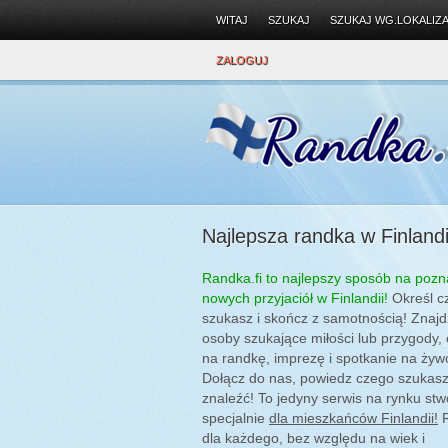
WITAJ
SZUKAJ
SZUKAJ WG.LOKALIZA
ZALOGUJ
Najlepsza randka w Finlandi
Randka.fi to najlepszy sposób na pozn
nowych przyjaciół w Finlandii!
Określ c
szukasz i skończ z samotnością! Znajd
osoby szukające miłości lub przygody,
na randkę, imprezę i spotkanie na żyw
Dołącz do nas, powiedz czego szukasz 
znaleźć! To jedyny serwis na rynku st
specjalnie
dla mieszkańców Finlandii!
R
dla każdego, bez względu na wiek i