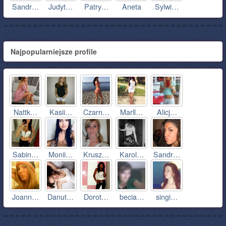
Sandr…
Judyt…
Patry…
Aneta
Sylwi…
Najpopularniejsze profile
Nattk…
Kasii…
Czarn…
Marll…
Alicj…
Sabin…
Monii…
Krusz…
Karol…
Sandr…
Joann…
Danut…
Dorot…
becia…
singi…