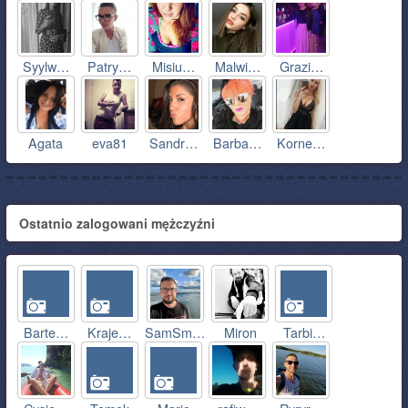
Syylw…
Patry…
Misiu…
Malwi…
Grazi…
Agata
eva81
Sandr…
Barba…
Korne…
Ostatnio zalogowani mężczyźni
Barte…
Kraje…
SamSm…
Miron
Tarbi…