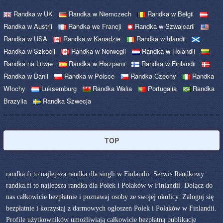
Randka w UK
Randka w Niemczech
Randka w Belgii
Randka w Austrii
Randka we Francji
Randka w Szwajcarii
Randka w USA
Randka w Kanadzie
Randka w Irlandii
Randka w Szkocji
Randka w Norwegii
Randka w Holandii
Randka na Litwie
Randka w Hiszpanii
Randka w Finlandii
Randka w Danii
Randka w Polsce
Randka Czechy
Randka
Włochy
Luksemburg
Randka Walia
Portugalia
Randka
Brazylia
Randka Szwecja
TOP
randka.fi to najlepsza randka dla singli w Finlandii. Serwis Randkowy
randka.fi to najlepsza randka dla Polek i Polaków w Finlandii. Dołącz do
nas całkowicie bezpłatnie i poznawaj osoby ze swojej okolicy. Zaloguj się
bezpłatnie i korzystaj z darmowych ogłoszeń Polek i Polaków w Finlandii.
Profile użytkowników umożliwiają całkowicie bezpłatną publikację