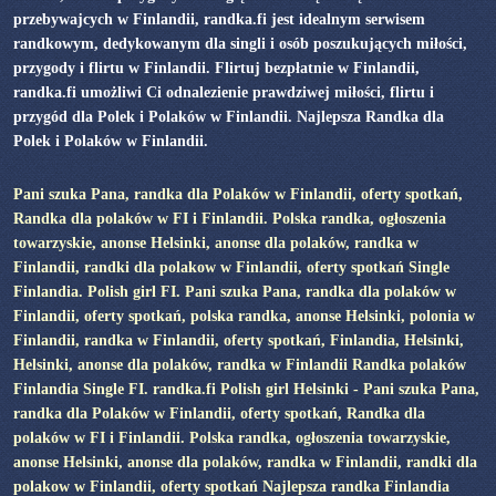
przebywajcych w Finlandii, randka.fi jest idealnym serwisem
randkowym, dedykowanym dla singli i osób poszukujących miłości,
przygody i flirtu w Finlandii. Flirtuj bezpłatnie w Finlandii,
randka.fi umożliwi Ci odnalezienie prawdziwej miłości, flirtu i
przygód dla Polek i Polaków w Finlandii. Najlepsza Randka dla
Polek i Polaków w Finlandii.
Pani szuka Pana, randka dla Polaków w Finlandii, oferty spotkań,
Randka dla polaków w FI i Finlandii. Polska randka, ogłoszenia
towarzyskie, anonse Helsinki, anonse dla polaków, randka w
Finlandii, randki dla polakow w Finlandii, oferty spotkań Single
Finlandia. Polish girl FI. Pani szuka Pana, randka dla polaków w
Finlandii, oferty spotkań, polska randka, anonse Helsinki, polonia w
Finlandii, randka w Finlandii, oferty spotkań, Finlandia, Helsinki,
Helsinki, anonse dla polaków, randka w Finlandii Randka polaków
Finlandia Single FI. randka.fi Polish girl Helsinki - Pani szuka Pana,
randka dla Polaków w Finlandii, oferty spotkań, Randka dla
polaków w FI i Finlandii. Polska randka, ogłoszenia towarzyskie,
anonse Helsinki, anonse dla polaków, randka w Finlandii, randki dla
polakow w Finlandii, oferty spotkań Najlepsza randka Finlandia