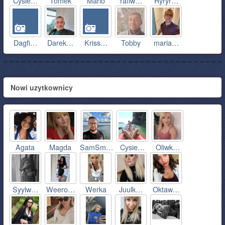
Cysie…
Tomek
Mario
rafiw…
Ryryr…
Dagfi…
Darek…
Kriss…
Tobby
maria…
Nowi uzytkownicy
Agata
Magda
SamSm…
Cysie…
Oliwk…
Syylw…
Weero…
Werka
Juulk…
Oktaw…