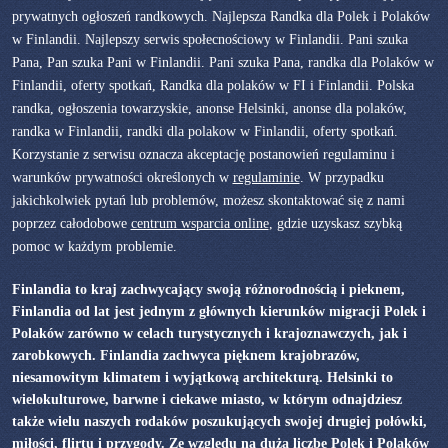
prywatnych ogłoszeń randkowych. Najlepsza Randka dla Polek i Polaków
w Finlandii. Najlepszy serwis społecnościowy w Finlandii. Pani szuka
Pana, Pan szuka Pani w Finlandii. Pani szuka Pana, randka dla Polaków w
Finlandii, oferty spotkań, Randka dla polaków w FI i Finlandii. Polska
randka, ogłoszenia towarzyskie, anonse Helsinki, anonse dla polaków,
randka w Finlandii, randki dla polakow w Finlandii, oferty spotkań.
Korzystanie z serwisu oznacza akceptację postanowień regulaminu i
warunków prywatności określonych w
regulaminie
. W przypadku
jakichkolwiek pytań lub problemów, możesz skontaktować się z nami
poprzez całodobowe
centrum wsparcia online
, gdzie uzyskasz szybką
pomoc w każdym problemie.
Finlandia to kraj zachwycający swoją różnorodnością i pieknem,
Finlandia od lat jest jednym z głównych kierunków migracji Polek i
Polaków zarówno w celach turystycznych i krajoznawczych, jak i
zarobkowych. Finlandia zachwyca pięknem krajobrazów,
niesamowitym klimatem i wyjątkową architekturą. Helsinki to
wielokulturowe, barwne i ciekawe miasto, w którym odnajdziesz
także wielu naszych rodaków poszukujących swojej drugiej połówki,
miłości, flirtu i przygody. Ze względu na dużą liczbę Polek i Polaków