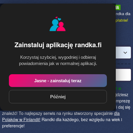
Randka.fi
to najpopularniejsza Randka dla
Polaków w Finlandii,
dołącz bezpłatnie!
Zainstaluj aplikację randka.fi
Zaloguj
Korzystaj szybciej, wygodniej i odbieraj
powiadomienia jak w normalnej aplikacji.
Polska randka w Finlandii
Jasne - zainstaluj teraz
Randka.fi to najlepszy sposób na poznanie nowych przyjaciół w
Finlandii!
Określ czego szukasz i skończ z samotnością! Znajdziesz
Później
tu osoby szukające miłości lub przygody, chętne na randkę, imprezę
i spotkanie na żywo! Dołącz do nas, powiedz czego szukasz i daj się
znaleźć! To najlepszy serwis na rynku stworzony specjalnie
dla
Polaków w Finlandii!
Randki dla każdego, bez względu na wiek i
preferencje!