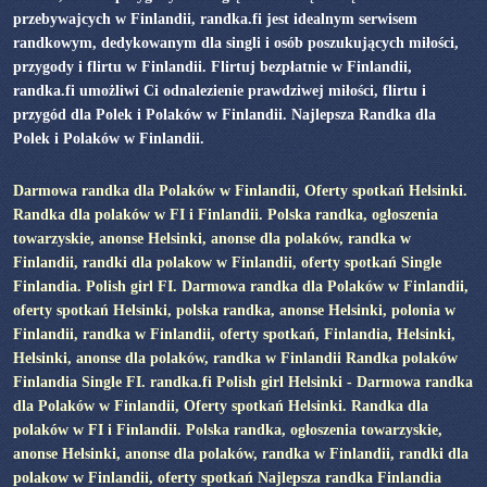
przebywajcych w Finlandii, randka.fi jest idealnym serwisem
randkowym, dedykowanym dla singli i osób poszukujących miłości,
przygody i flirtu w Finlandii. Flirtuj bezpłatnie w Finlandii,
randka.fi umożliwi Ci odnalezienie prawdziwej miłości, flirtu i
przygód dla Polek i Polaków w Finlandii. Najlepsza Randka dla
Polek i Polaków w Finlandii.
Darmowa randka dla Polaków w Finlandii, Oferty spotkań Helsinki.
Randka dla polaków w FI i Finlandii. Polska randka, ogłoszenia
towarzyskie, anonse Helsinki, anonse dla polaków, randka w
Finlandii, randki dla polakow w Finlandii, oferty spotkań Single
Finlandia. Polish girl FI. Darmowa randka dla Polaków w Finlandii,
oferty spotkań Helsinki, polska randka, anonse Helsinki, polonia w
Finlandii, randka w Finlandii, oferty spotkań, Finlandia, Helsinki,
Helsinki, anonse dla polaków, randka w Finlandii Randka polaków
Finlandia Single FI. randka.fi Polish girl Helsinki - Darmowa randka
dla Polaków w Finlandii, Oferty spotkań Helsinki. Randka dla
polaków w FI i Finlandii. Polska randka, ogłoszenia towarzyskie,
anonse Helsinki, anonse dla polaków, randka w Finlandii, randki dla
polakow w Finlandii, oferty spotkań Najlepsza randka Finlandia