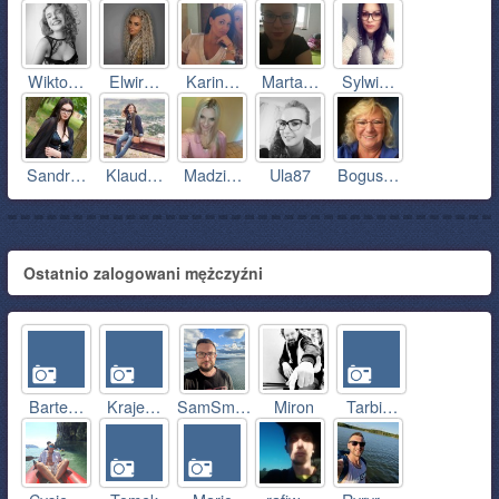
Wikto…
Elwir…
Karin…
Marta…
Sylwi…
Sandr…
Klaud…
Madzi…
Ula87
Bogus…
Ostatnio zalogowani mężczyźni
Barte…
Kraje…
SamSm…
Miron
Tarbi…