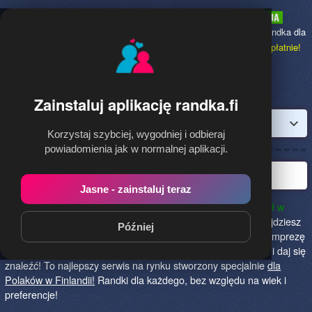
Randka.fi
to najpopularniejsza Randka dla
Polaków w Finlandii,
dołącz bezpłatnie!
Zainstaluj aplikację randka.fi
Zaloguj
Korzystaj szybciej, wygodniej i odbieraj
powiadomienia jak w normalnej aplikacji.
Polska randka w Finlandii
Jasne - zainstaluj teraz
Randka.fi to najlepszy sposób na poznanie nowych przyjaciół w
Finlandii!
Określ czego szukasz i skończ z samotnością! Znajdziesz
Później
tu osoby szukające miłości lub przygody, chętne na randkę, imprezę
i spotkanie na żywo! Dołącz do nas, powiedz czego szukasz i daj się
znaleźć! To najlepszy serwis na rynku stworzony specjalnie
dla
Polaków w Finlandii!
Randki dla każdego, bez względu na wiek i
preferencje!