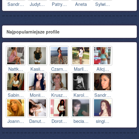
Sandr…
Judyt…
Patry…
Aneta
Sylwi…
Najpopularniejsze profile
Nattk…
Kasii…
Czarn…
Marll…
Alicj…
Sabin…
Monii…
Krusz…
Karol…
Sandr…
Joann…
Danut…
Dorot…
becia…
singi…