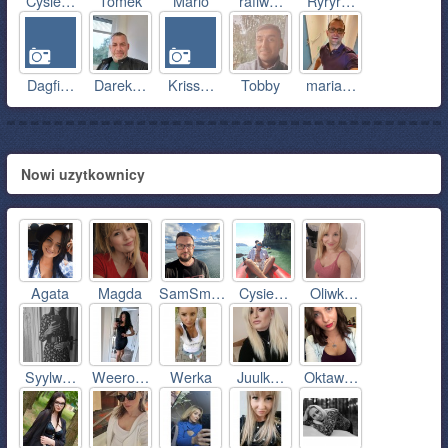
Cysie…
Tomek
Mario
rafiw…
Ryryr…
Dagfi…
Darek…
Kriss…
Tobby
maria…
Nowi uzytkownicy
Agata
Magda
SamSm…
Cysie…
Oliwk…
Syylw…
Weero…
Werka
Juulk…
Oktaw…