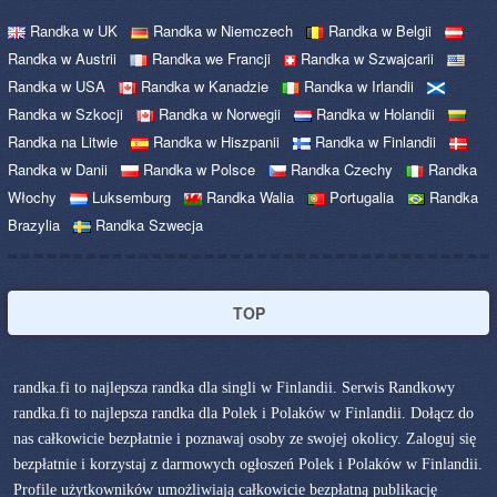
Randka w UK
Randka w Niemczech
Randka w Belgii
Randka w Austrii
Randka we Francji
Randka w Szwajcarii
Randka w USA
Randka w Kanadzie
Randka w Irlandii
Randka w Szkocji
Randka w Norwegii
Randka w Holandii
Randka na Litwie
Randka w Hiszpanii
Randka w Finlandii
Randka w Danii
Randka w Polsce
Randka Czechy
Randka
Włochy
Luksemburg
Randka Walia
Portugalia
Randka
Brazylia
Randka Szwecja
TOP
randka.fi to najlepsza randka dla singli w Finlandii. Serwis Randkowy
randka.fi to najlepsza randka dla Polek i Polaków w Finlandii. Dołącz do
nas całkowicie bezpłatnie i poznawaj osoby ze swojej okolicy. Zaloguj się
bezpłatnie i korzystaj z darmowych ogłoszeń Polek i Polaków w Finlandii.
Profile użytkowników umożliwiają całkowicie bezpłatną publikację