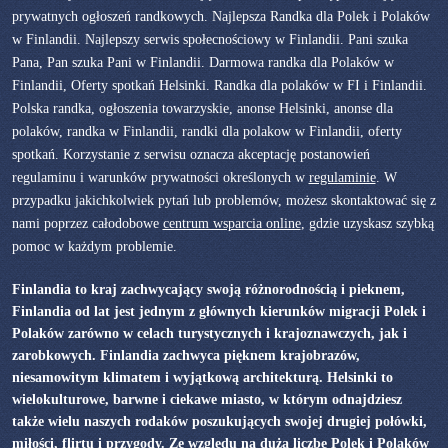
prywatnych ogłoszeń randkowych. Najlepsza Randka dla Polek i Polaków
w Finlandii. Najlepszy serwis społecnościowy w Finlandii. Pani szuka
Pana, Pan szuka Pani w Finlandii. Darmowa randka dla Polaków w
Finlandii, Oferty spotkań Helsinki. Randka dla polaków w FI i Finlandii.
Polska randka, ogłoszenia towarzyskie, anonse Helsinki, anonse dla
polaków, randka w Finlandii, randki dla polakow w Finlandii, oferty
spotkań. Korzystanie z serwisu oznacza akceptację postanowień
regulaminu i warunków prywatności określonych w
regulaminie
. W
przypadku jakichkolwiek pytań lub problemów, możesz skontaktować się z
nami poprzez całodobowe
centrum wsparcia online
, gdzie uzyskasz szybką
pomoc w każdym problemie.
Finlandia to kraj zachwycający swoją różnorodnością i pieknem,
Finlandia od lat jest jednym z głównych kierunków migracji Polek i
Polaków zarówno w celach turystycznych i krajoznawczych, jak i
zarobkowych. Finlandia zachwyca pięknem krajobrazów,
niesamowitym klimatem i wyjątkową architekturą. Helsinki to
wielokulturowe, barwne i ciekawe miasto, w którym odnajdziesz
także wielu naszych rodaków poszukujących swojej drugiej połówki,
miłości, flirtu i przygody. Ze względu na dużą liczbę Polek i Polaków