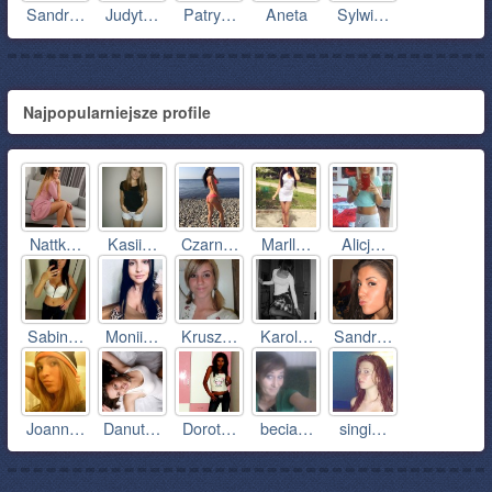
Sandr…
Judyt…
Patry…
Aneta
Sylwi…
Najpopularniejsze profile
Nattk…
Kasii…
Czarn…
Marll…
Alicj…
Sabin…
Monii…
Krusz…
Karol…
Sandr…
Joann…
Danut…
Dorot…
becia…
singi…