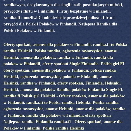
randkowym, dedykowanym dla singli i osób poszukujących miłości,
przygody i flirtu w Finlandii. Flirtuj bezpłatnie w Finlandii,
randka.fi umożliwi Ci odnalezienie prawdziwej miłości, flirtu i
przygód dla Polek i Polaków w Finlandii. Najlepsza Randka dla
Polek i Polaków w Finlandii.
Oferty spotkań, asnonse dla polaków w Finlandii. randka.fi to Polska
randka Helsinki. Polska randka, ogłoszenia towarzyskie, anonse
Helsinki, anonse dla polaków, randka w Finlandii, randki dla
polakow w Finlandii, oferty spotkań Single Finlandia. Polish girl FI.
oferty spotkań, anonse dla polaków w Finlandii, polska randka
Helsinki, ogłoszenia towarzyskie, polonia w Finlandii, anonse
Helsinki, randka w Finlandii, oferty spotkań, Finlandia, Helsinki,
Helsinki, anonse dla polaków Randka polaków Finlandia Single FI.
randka.fi Polish girl Helsinki - Oferty spotkań, asnonse dla polaków
w Finlandii. randka.fi to Polska randka Helsinki. Polska randka,
ogłoszenia towarzyskie, anonse Helsinki, anonse dla polaków, randka
w Finlandii, randki dla polakow w Finlandii, oferty spotkań
Najlepsza randka Finlandia randka.fi - Oferty spotkań, anonse dla
Polaków w Finlandii, Polska randka Helsinki