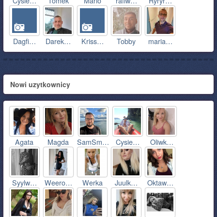
Cysie…
Tomek
Mario
rafiw…
Ryryr…
Dagfi…
Darek…
Kriss…
Tobby
maria…
Nowi uzytkownicy
Agata
Magda
SamSm…
Cysie…
Oliwk…
Syylw…
Weero…
Werka
Juulk…
Oktaw…