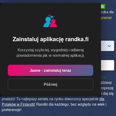
Randka.fi
to najpopularniejsza Randka dla
Polaków w Finlandii,
dołącz bezpłatnie!
Zainstaluj aplikację randka.fi
Zaloguj
Korzystaj szybciej, wygodniej i odbieraj
powiadomienia jak w normalnej aplikacji.
Polska randka w Finlandii
Jasne - zainstaluj teraz
Randka.fi to najlepszy sposób na poznanie nowych przyjaciół w
Finlandii!
Określ czego szukasz i skończ z samotnością! Znajdziesz
Później
tu osoby szukające miłości lub przygody, chętne na randkę, imprezę
i spotkanie na żywo! Dołącz do nas, powiedz czego szukasz i daj się
znaleźć! To najlepszy serwis na rynku stworzony specjalnie
dla
Polaków w Finlandii!
Randki dla każdego, bez względu na wiek i
preferencje!