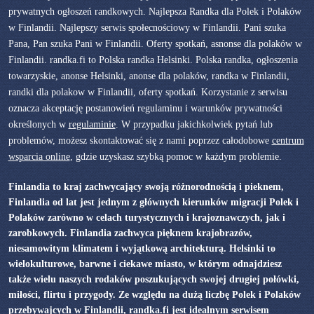
prywatnych ogłoszeń randkowych. Najlepsza Randka dla Polek i Polaków
w Finlandii. Najlepszy serwis społecnościowy w Finlandii. Pani szuka
Pana, Pan szuka Pani w Finlandii. Oferty spotkań, asnonse dla polaków w
Finlandii. randka.fi to Polska randka Helsinki. Polska randka, ogłoszenia
towarzyskie, anonse Helsinki, anonse dla polaków, randka w Finlandii,
randki dla polakow w Finlandii, oferty spotkań. Korzystanie z serwisu
oznacza akceptację postanowień regulaminu i warunków prywatności
określonych w
regulaminie
. W przypadku jakichkolwiek pytań lub
problemów, możesz skontaktować się z nami poprzez całodobowe
centrum
wsparcia online
, gdzie uzyskasz szybką pomoc w każdym problemie.
Finlandia to kraj zachwycający swoją różnorodnością i pieknem,
Finlandia od lat jest jednym z głównych kierunków migracji Polek i
Polaków zarówno w celach turystycznych i krajoznawczych, jak i
zarobkowych. Finlandia zachwyca pięknem krajobrazów,
niesamowitym klimatem i wyjątkową architekturą. Helsinki to
wielokulturowe, barwne i ciekawe miasto, w którym odnajdziesz
także wielu naszych rodaków poszukujących swojej drugiej połówki,
miłości, flirtu i przygody. Ze względu na dużą liczbę Polek i Polaków
przebywajcych w Finlandii, randka.fi jest idealnym serwisem