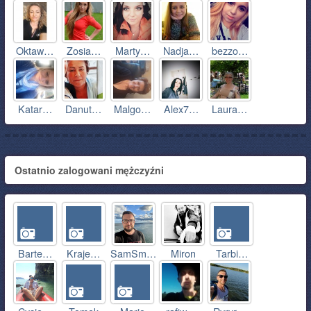
Oktaw…
Zosia…
Marty…
Nadja…
bezzo…
Katar…
Danut…
Malgo…
Alex7…
Laura…
Ostatnio zalogowani mężczyźni
Barte…
Kraje…
SamSm…
Miron
Tarbi…