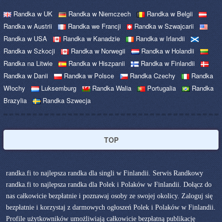
Randka w UK
Randka w Niemczech
Randka w Belgii
Randka w Austrii
Randka we Francji
Randka w Szwajcarii
Randka w USA
Randka w Kanadzie
Randka w Irlandii
Randka w Szkocji
Randka w Norwegii
Randka w Holandii
Randka na Litwie
Randka w Hiszpanii
Randka w Finlandii
Randka w Danii
Randka w Polsce
Randka Czechy
Randka
Włochy
Luksemburg
Randka Walia
Portugalia
Randka
Brazylia
Randka Szwecja
TOP
randka.fi to najlepsza randka dla singli w Finlandii. Serwis Randkowy
randka.fi to najlepsza randka dla Polek i Polaków w Finlandii. Dołącz do
nas całkowicie bezpłatnie i poznawaj osoby ze swojej okolicy. Zaloguj się
bezpłatnie i korzystaj z darmowych ogłoszeń Polek i Polaków w Finlandii.
Profile użytkowników umożliwiają całkowicie bezpłatną publikację