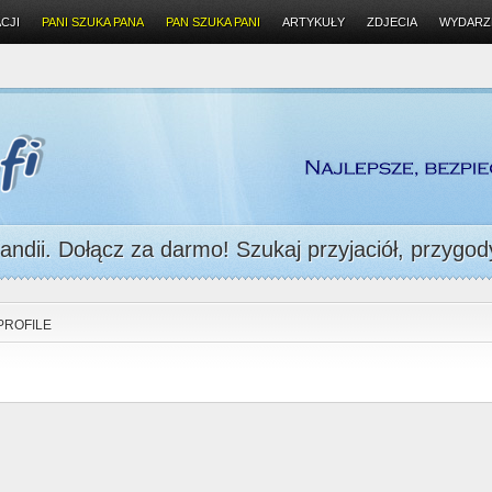
CJI
PANI SZUKA PANA
PAN SZUKA PANI
ARTYKUŁY
ZDJECIA
WYDARZ
andii. Dołącz za darmo! Szukaj przyjaciół, przygody
PROFILE