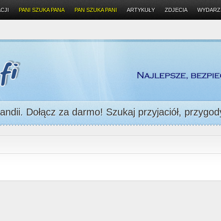
CJI
PANI SZUKA PANA
PAN SZUKA PANI
ARTYKUŁY
ZDJECIA
WYDARZ
andii. Dołącz za darmo! Szukaj przyjaciół, przygody